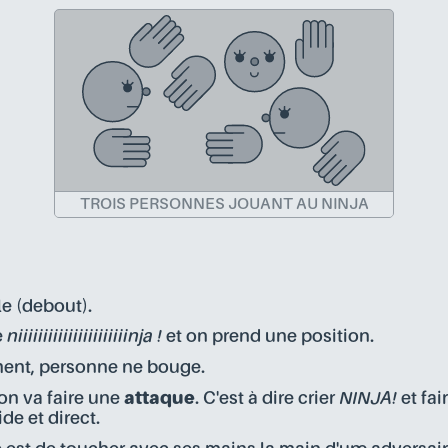
TROIS PERSONNES JOUANT AU NINJA
e (debout).
e
niiiiiiiiiiiiiiiiiiiiiinja !
et on prend une position.
ment, personne ne bouge.
on va faire une
attaque
. C'est à dire crier
NINJA!
et fai
ide et direct.