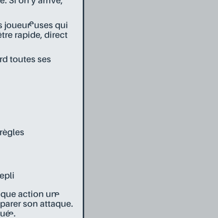
. Si on y arrive,
es joueur·euses qui
être rapide, direct
erd toutes ses
règles
epli
aque action un·e
éparer son attaque.
é·e.