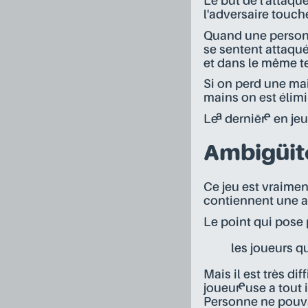
Le but de l'attaque
l'adversaire touché
Quand une personn
se sentent attaqué·
et dans le même te
Si on perd une mai
mains on est élimi
Le·a dernièr·e en je
Ambigüité
Ce jeu est vraimen
contiennent une am
Le point qui pose 
les joueurs qu
Mais il est très dif
joueur·euse a tout 
Personne ne pouvan