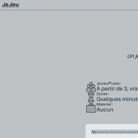
JeJeu
Un j
Joueur·euses :
À partir de 3, v
Durée :
Quelques minut
Materiel :
Aucun
Niiiiiiiiiiiiiiiiiiiiiiiiiii