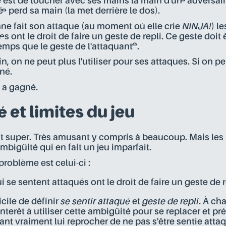
 est de toucher avec ses mains la main d'un·e adversaire
·e perd sa main (la met derrière le dos).
e fait son attaque (au moment où elle crie
NINJA!
) l
es ont le droit de faire un geste de repli. Ce geste doit 
mps que le geste de l'attaquant·e.
n, on ne peut plus l'utiliser pour ses attaques. Si on p
né.
u a gagné.
 et limites du jeu
t super. Très amusant y compris à beaucoup. Mais les 
bigüité qui en fait un jeu imparfait.
problème est celui-ci :
i se sentent attaqués ont le droit de faire un geste de r
ficile de définir
se sentir attaqué
et
geste de repli
. À ch
interêt à utiliser cette ambigüité pour se replacer et pr
t vraiment lui reprocher de ne pas s'être sentie attaqu