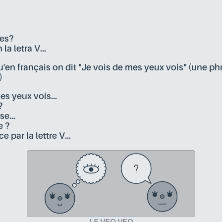
 es?
la letra V...
u'en français on dit "Je vois de mes yeux vois" (une phr
)
es yeux vois...
?
e...
e ?
par la lettre V...