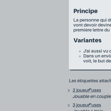
Principe
La personne qui d
vont devoir devine
première lettre du
Variantes
J'ai aussi vu
Dans un envir
voit, le but d
Les étiquettes attach
2 joueur·euses
Jouable en couple
3 joueur·euses