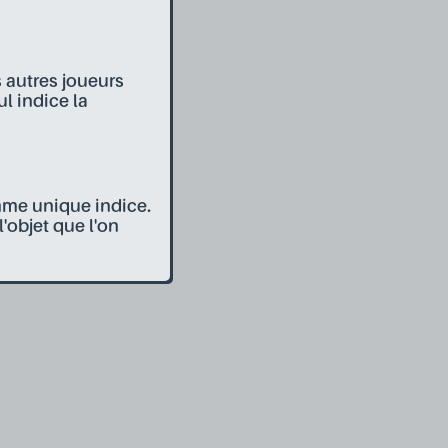
s autres joueurs
l indice la
mme unique indice.
'objet que l'on