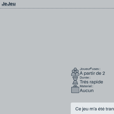
JeJeu
Joueur·euses :
À partir de 2
Durée :
Trés rapide
Materiel :
Aucun
Ce jeu m'a été tr