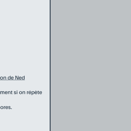
son de Ned
ement si on répète
ores.