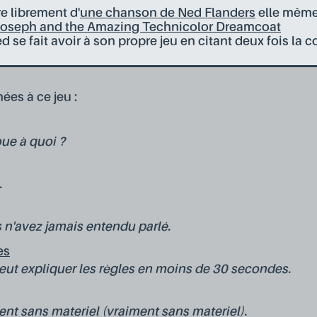
re librement d'
une chanson de Ned Flanders
elle même 
oseph and the Amazing Technicolor Dreamcoat
d se fait avoir à son propre jeu en citant deux fois la 
ées à ce jeu :
joue à quoi ?
.
 n'avez jamais entendu parlé.
es
eut expliquer les règles en moins de 30 secondes.
ent sans materiel (vraiment sans materiel).