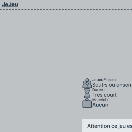
JeJeu
Joueur·euses :
Seul·es ou ense
Durée :
Très court
Materiel :
Aucun
Attention ce jeu 