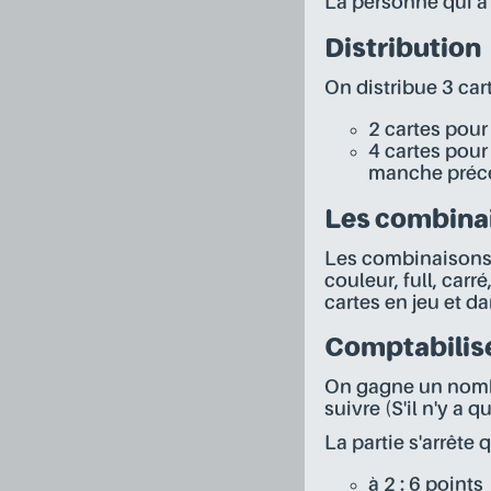
La personne qui a
Distribution
On distribue 3 car
2 cartes pour
4 cartes pour
manche préc
Les combina
Les combinaisons s
couleur, full, car
cartes en jeu et d
Comptabiliser
On gagne un nombr
suivre (S'il n'y a 
La partie s'arrête
à 2 : 6 points