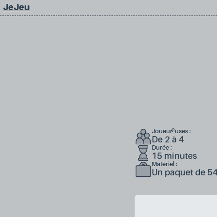
JeJeu
Joueur·euses :
De 2 à 4
Durée :
15 minutes
Materiel :
Un paquet de 54