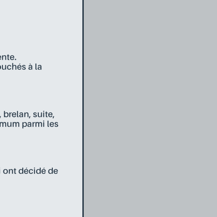
ente.
ouchés à la
 brelan, suite,
ximum parmi les
 ont décidé de