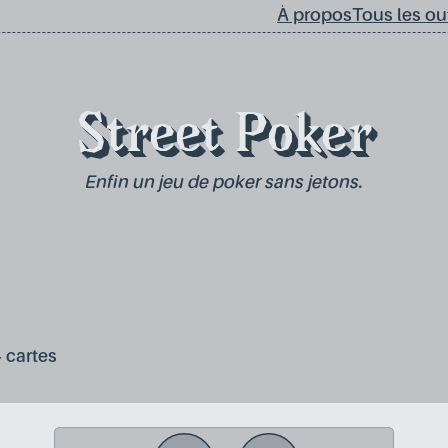
À propos
Tous les out
Street Poker
Enfin un jeu de poker sans jetons.
 cartes