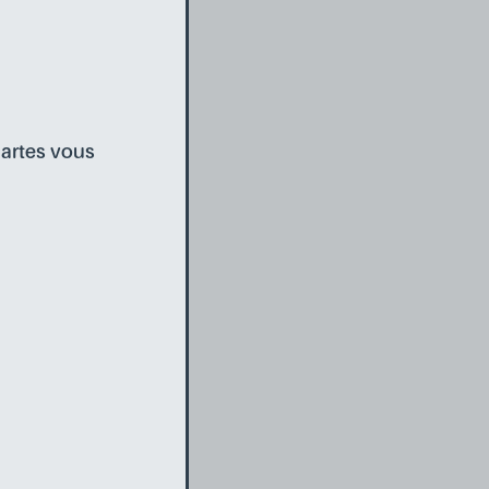
cartes vous