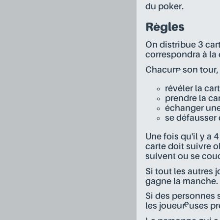
du poker.
Règles
On distribue 3 car
correspondra à la d
Chacun·e son tour,
révéler la car
prendre la ca
échanger une 
se défausser 
Une fois qu'il y a
carte doit suivre o
suivent ou se cou
Si tout les autres
gagne la manche.
Si des personnes s
les joueur·euses p