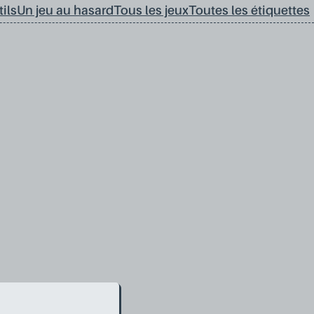
ils
Un jeu au hasard
Tous les jeux
Toutes les étiquettes