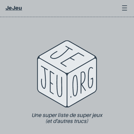
JeJeu
Une super liste de super jeux
(et d'autres trucs)