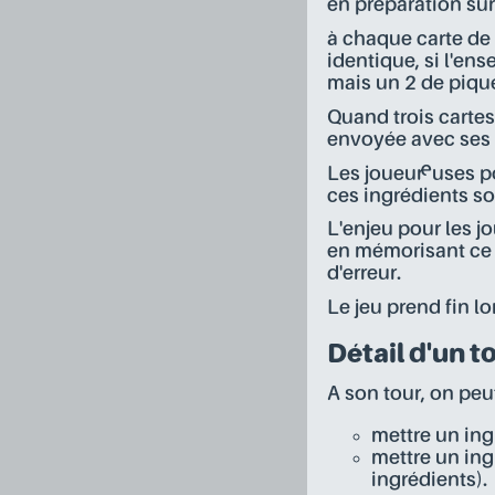
en préparation sur 
à chaque carte de 
identique, si l'en
mais un 2 de pique
Quand trois carte
envoyée avec ses 
Les joueur·euses p
ces ingrédients so
L'enjeu pour les j
en mémorisant ce
d'erreur.
Le jeu prend fin lo
Détail d'un t
A son tour, on peut
mettre un in
mettre un ing
ingrédients).