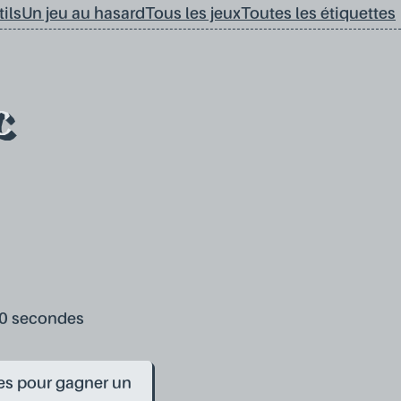
ils
Un jeu au hasard
Tous les jeux
Toutes les étiquettes
c
 90 secondes
es pour gagner un