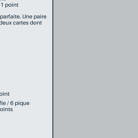
-1 point
arfaite. Une paire
deux cartes dont
oint
èfle / 6 pique
points