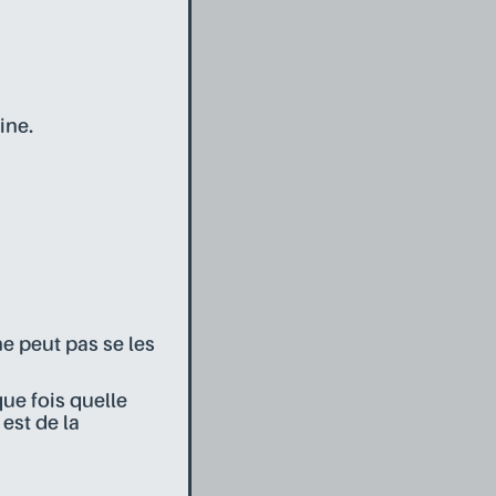
ine.
ne peut pas se les
ue fois quelle
est de la