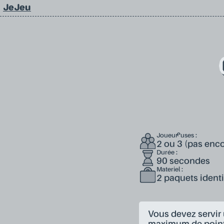
JeJeu
Joueur·euses :
2 ou 3 (pas enco
Durée :
90 secondes
Materiel :
2 paquets ident
Vous devez servir