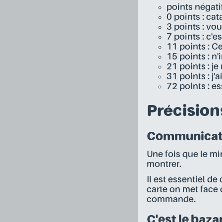
points négatif
0 points : cat
3 points : vou
7 points : c'
11 points : C
15 points : 
21 points : je
31 points : j'
72 points : e
Précision
Communicat
Une fois que le mi
montrer.
Il est essentiel d
carte on met face 
commande.
C'est le bazar