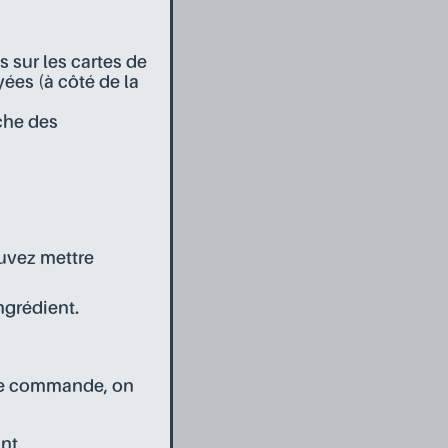
s sur les cartes de
es (à côté de la
oche des
ouvez mettre
ngrédient.
ue commande, on
int