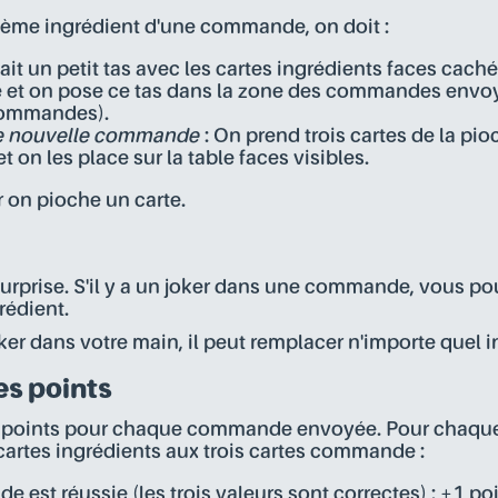
sième ingrédient d'une commande, on doit :
fait un petit tas avec les cartes ingrédients faces caché
et on pose ce tas dans la zone des commandes envoyé
commandes).
ne nouvelle commande
: On prend trois cartes de la pi
on les place sur la table faces visibles.
r on pioche un carte.
 surprise. S'il y a un joker dans une commande, vous p
rédient.
ker dans votre main, il peut remplacer n'importe quel i
s points
les points pour chaque commande envoyée. Pour chaq
cartes ingrédients aux trois cartes commande :
e est réussie (les trois valeurs sont correctes) : +1 po