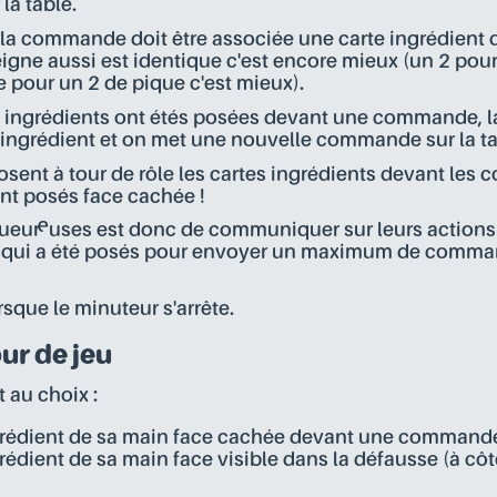
la table.
la commande doit être associée une carte ingrédient d
seigne aussi est identique c'est encore mieux (un 2 pour
 pour un 2 de pique c'est mieux).
s ingrédients ont étés posées devant une commande,
ingrédient et on met une nouvelle commande sur la ta
osent à tour de rôle les cartes ingrédients devant le
nt posés face cachée !
oueur·euses est donc de communiquer sur leurs actions e
 qui a été posés pour envoyer un maximum de comman
rsque le minuteur s'arrête.
our de jeu
 au choix :
grédient de sa main face cachée devant une command
rédient de sa main face visible dans la défausse (à côt