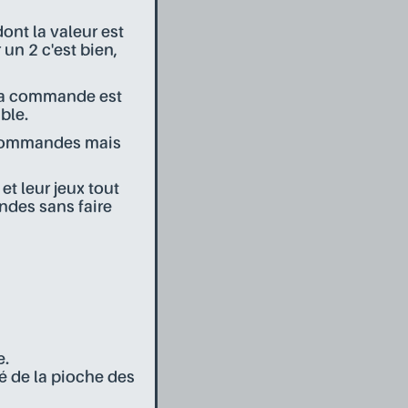
ont la valeur est
 un 2 c'est bien,
 la commande est
ble.
s commandes mais
t leur jeux tout
des sans faire
e.
é de la pioche des