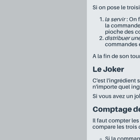
Si on pose le troi
la servir
: On 
la commande 
pioche des 
distribuer u
commandes et 
A la fin de son tou
Le Joker
C'est l'ingrédient
n'importe quel ing
Si vous avez un jo
Comptage de
Il faut compter 
compare les trois 
Si la command