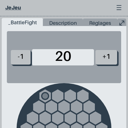
JeJeu
_BattleFight
Description
Réglages
-1
+1