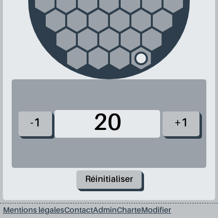
-1
+1
Réinitialiser
Mentions légales
Contact
Admin
Charte
Modifier